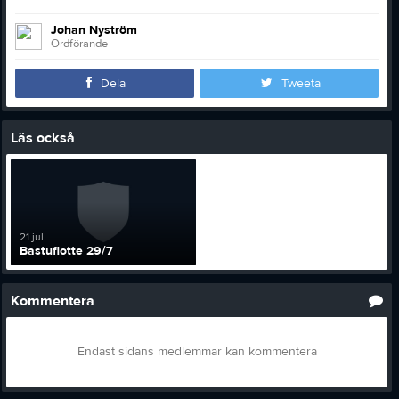
Johan Nyström
Ordförande
Dela
Tweeta
Läs också
21 jul
Bastuflotte 29/7
Kommentera
Endast sidans medlemmar kan kommentera