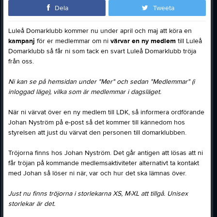
Dela
Tweeta
Luleå Domarklubb kommer nu under april och maj att köra en
kampanj
för er medlemmar om ni
värvar en ny medlem
till Luleå
Domarklubb så får ni som tack en svart Luleå Domarklubb tröja
från oss.
Ni kan se på hemsidan under "Mer" och sedan "Medlemmar" (i
inloggad läge), vilka som är medlemmar i dagsläget.
När ni värvat över en ny medlem till LDK, så informera ordförande
Johan Nyström på e-post så det kommer till kännedom hos
styrelsen att just du värvat den personen till domarklubben.
Tröjorna finns hos Johan Nyström. Det går antigen att lösas att ni
får tröjan på kommande medlemsaktiviteter alternativt ta kontakt
med Johan så löser ni när, var och hur det ska lämnas över.
Just nu finns tröjorna i storlekarna XS, M-XL att tillgå. Unisex
storlekar är det.