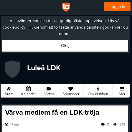
Logga in
Vi använder cookies för att ge dig bästa upplevelsen. Läs vår
cookiepolicy
här
. Genom att fortsätta använda tjänsten godkänner du
denna.
Okej
Luleå LDK
Start
Kalender
Video
Sponsorer
Om klubben
Mer
Värva medlem få en LDK-tröja
17 apr
0
373