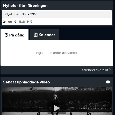
Nyheter från föreningen
21 jul
Bastuflotte 29/7
24 jun
Grillkväll 14/7
Kalender
På gång
Inga kommande aktiviteter
Kalenderöversikt
Senast uppladdade video