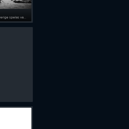
Tjäna pengar
Cupguiden
rige spelas va...