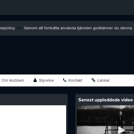
kiepolicy
här
. Genom att fortsätta använda tjänsten godkänner du denna.
Om klubben
Styrelse
Kontakt
Länkar
Senast uppladdade video