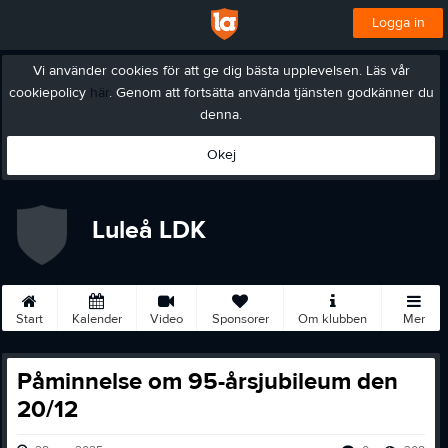
Logga in
Vi använder cookies för att ge dig bästa upplevelsen. Läs vår
cookiepolicy
här
. Genom att fortsätta använda tjänsten godkänner du
denna.
Okej
Luleå LDK
Start
Kalender
Video
Sponsorer
Om klubben
Mer
Påminnelse om 95-årsjubileum den
20/12