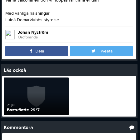
Varmt välkommen och vi hoppas får träffa er där!
Med vänliga hälsningar
Luleå Domarklubbs styrelse
Johan Nyström
Ordförande
Dela
Tweeta
Läs också
21 jul
Bastuflotte 29/7
Kommentera