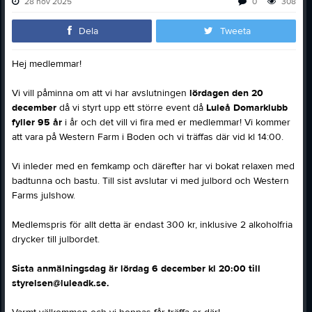
28 nov 2025
0
308
Dela
Tweeta
Hej medlemmar!
Vi vill påminna om att vi har avslutningen
lördagen den 20
december
då vi styrt upp ett större event då
Luleå Domarklubb
fyller 95 år
i år och det vill vi fira med er medlemmar! Vi kommer
att vara på Western Farm i Boden och vi träffas där vid kl 14:00.
Vi inleder med en femkamp och därefter har vi bokat relaxen med
badtunna och bastu. Till sist avslutar vi med julbord och Western
Farms julshow.
Medlemspris för allt detta är endast 300 kr, inklusive 2 alkoholfria
drycker till julbordet.
Sista anmälningsdag är lördag 6 december kl 20:00 till
styrelsen@luleadk.se.