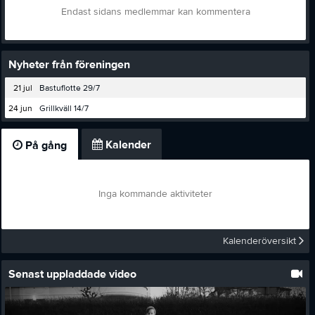
Endast sidans medlemmar kan kommentera
Nyheter från föreningen
21 jul
Bastuflotte 29/7
24 jun
Grillkväll 14/7
Kalender
På gång
Inga kommande aktiviteter
Kalenderöversikt
Senast uppladdade video