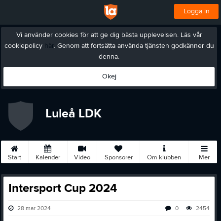
Logga in
Vi använder cookies för att ge dig bästa upplevelsen. Läs vår
cookiepolicy
här
. Genom att fortsätta använda tjänsten godkänner du
denna.
Okej
Luleå LDK
Start
Kalender
Video
Sponsorer
Om klubben
Mer
Intersport Cup 2024
28 mar 2024
0
2454