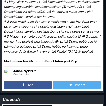
§ 1 Varje aktiv medlem i Luleå Domarklubb bosatt i verksamhetens
upptagningsområde ska döma totalt tre (3) matcher åt Luleå
Domarklubb vid något tillfälle på de angivna cuper som Luleå
Domarklubbs styrelse har beslutat.
§ 2 Varje match som den aktiva medlemmen inte har dömt efter
de angivna cuperna ska betala fastslagen avgift som Luleå
Domarklubbs styrelse beslutat. Detta ska vara betalt senast 1 maj.
§ 3 Medlem som inte uppfyllt kraven enligt Kapitel 10 §1-2 senast 1
maj har inte uppfyllt sina åtagande för Luleå Domarklubb och får
därmed ej deltaga i Luleå Domarklubbs verksamhet under
innevarande år förrän kraven enligt Kapitel 10 §1-2 är uppfyllt.
Medlemmar har förtur att döma i Intersport Cup.
Johan Nyström
Ordförande
Dela
Tweeta
Läs också