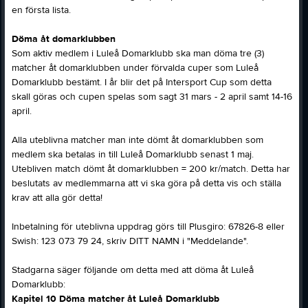
en första lista.
Döma åt domarklubben
Som aktiv medlem i Luleå Domarklubb ska man döma tre (3)
matcher åt domarklubben under förvalda cuper som Luleå
Domarklubb bestämt. I år blir det på Intersport Cup som detta
skall göras och cupen spelas som sagt 31 mars - 2 april samt 14-16
april.
Alla uteblivna matcher man inte dömt åt domarklubben som
medlem ska betalas in till Luleå Domarklubb senast 1 maj.
Utebliven match dömt åt domarklubben = 200 kr/match. Detta har
beslutats av medlemmarna att vi ska göra på detta vis och ställa
krav att alla gör detta!
Inbetalning för uteblivna uppdrag görs till Plusgiro: 67826-8 eller
Swish: 123 073 79 24, skriv DITT NAMN i "Meddelande".
Stadgarna säger följande om detta med att döma åt Luleå
Domarklubb:
Kapitel 10 Döma matcher åt Luleå Domarklubb