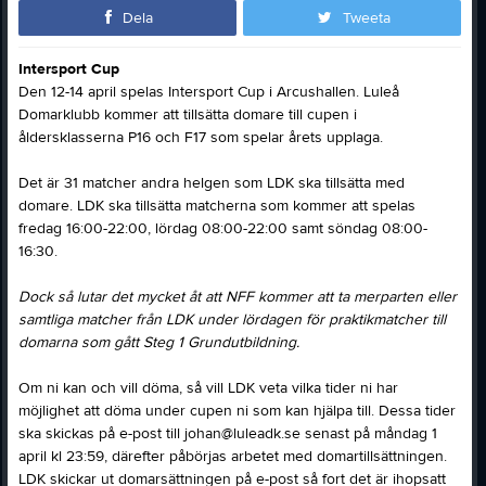
Dela
Tweeta
Intersport Cup
Den 12-14 april spelas Intersport Cup i Arcushallen. Luleå
Domarklubb kommer att tillsätta domare till cupen i
åldersklasserna P16 och F17 som spelar årets upplaga.
Det är 31 matcher andra helgen som LDK ska tillsätta med
domare. LDK ska tillsätta matcherna som kommer att spelas
fredag 16:00-22:00, lördag 08:00-22:00 samt söndag 08:00-
16:30.
Dock så lutar det mycket åt att NFF kommer att ta merparten eller
samtliga matcher från LDK under lördagen för praktikmatcher till
domarna som gått Steg 1 Grundutbildning.
Om ni kan och vill döma, så vill LDK veta vilka tider ni har
möjlighet att döma under cupen ni som kan hjälpa till. Dessa tider
ska skickas på e-post till johan@luleadk.se senast på måndag 1
april kl 23:59, därefter påbörjas arbetet med domartillsättningen.
LDK skickar ut domarsättningen på e-post så fort det är ihopsatt