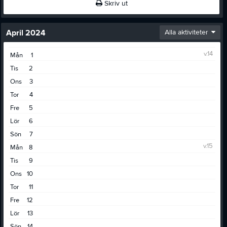
Skriv ut
April 2024
Alla aktiviteter
v.14
Mån
1
Tis
2
Ons
3
Tor
4
Fre
5
Lör
6
Sön
7
v.15
Mån
8
Tis
9
Ons
10
Tor
11
Fre
12
Lör
13
Sön
14