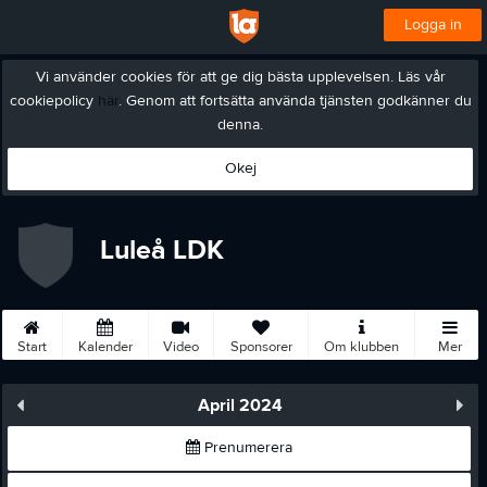
Logga in
Vi använder cookies för att ge dig bästa upplevelsen. Läs vår
cookiepolicy
här
. Genom att fortsätta använda tjänsten godkänner du
denna.
Okej
Luleå LDK
Start
Kalender
Video
Sponsorer
Om klubben
Mer
April 2024
Prenumerera