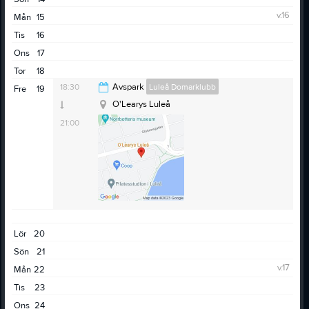
v.16
Mån
15
Tis
16
Ons
17
Tor
18
18:30
Avspark
Luleå Domarklubb
Fre
19
O'Learys Luleå
21:00
Lör
20
Sön
21
v.17
Mån
22
Tis
23
Ons
24